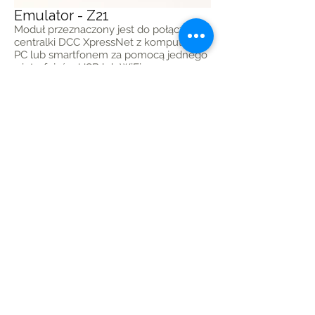
Emulator - Z21
Moduł przeznaczony jest do połączenia
centralki DCC XpressNet z komputerem
PC lub smartfonem za pomocą jednego
z interfejsów USB lub WiFi.
Szczegóły...
Wycofany
RB1400