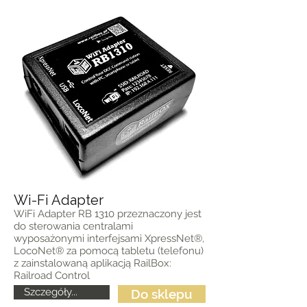
Wi-Fi Adapter
WiFi Adapter RB 1310 przeznaczony jest
do sterowania centralami
wyposażonymi interfejsami XpressNet®,
LocoNet® za pomocą tabletu (telefonu)
z zainstalowaną aplikacją RailBox:
Railroad Control
Szczegóły...
Do sklepu