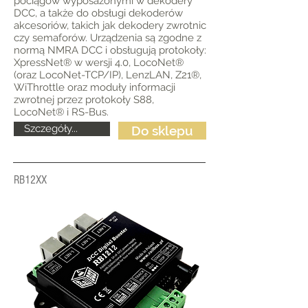
pociągów wyposażonymi w dekodery
DCC, a także do obsługi dekoderów
akcesoriów, takich jak dekodery zwrotnic
czy semaforów. Urządzenia są zgodne z
normą NMRA DCC i obsługują protokoły:
XpressNet® w wersji 4.0, LocoNet®
(oraz LocoNet-TCP/IP), LenzLAN, Z21®,
WiThrottle oraz moduły informacji
zwrotnej przez protokoły S88,
LocoNet® i RS-Bus.
Szczegóły...
Do sklepu
RB12XX