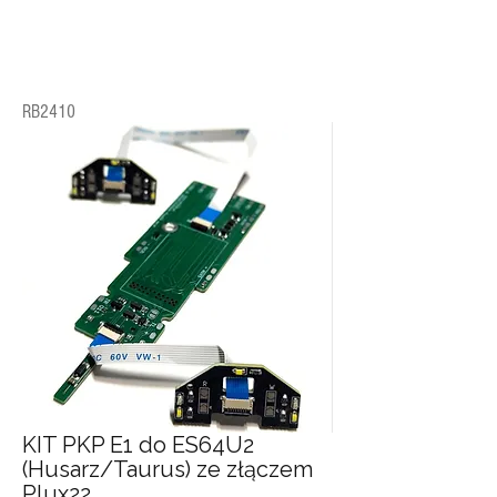
RB2410
KIT PKP E1 do ES64U2
(Husarz/Taurus) ze złączem
Plux22