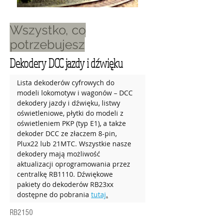
Wszystko, co
potrzebujesz
Dekodery DCC jazdy i dźwięku
Lista dekoderów cyfrowych do 
modeli lokomotyw i wagonów – DCC 
dekodery jazdy i dźwięku, listwy 
oświetleniowe, płytki do modeli z 
oświetleniem PKP (typ E1), a także 
dekoder DCC ze złaczem 8-pin, 
Plux22 lub 21MTC. Wszystkie nasze 
dekodery mają możliwość 
aktualizacji oprogramowania przez 
centralkę RB1110. Dźwiękowe 
pakiety do dekoderów RB23xx 
dostępne do pobrania 
tutaj
.
RB2150