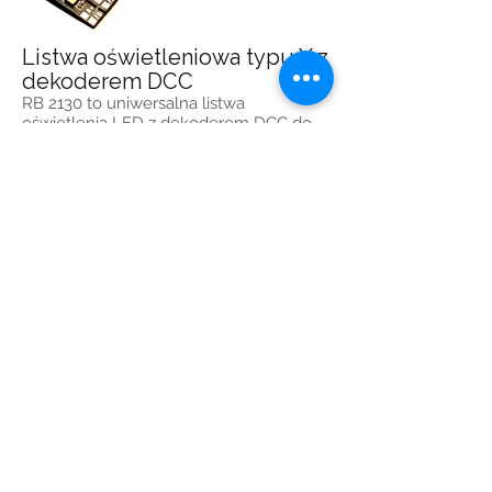
Listwa oświetleniowa typu Y z
dekoderem DCC
RB 2130 to uniwersalna listwa
oświetlenia LED z dekoderem DCC do
wagonów typu ‘’Y”(110A, 111A, 112A)
producentów Roco®, PIKO®, ROBO®.
Listwa pracuje w trybie DCC oraz w
„analogu”, pozwala oświetlić różne
części wagonu w tym przedsionki,
toalety, przedziały oraz korytarz.
Dekoder współpracuje z protokołem
Railcom ®. LED dostępne w barwie
ciepłej oraz neutralnej
Szczegóły...
Do sklepu
RB2140