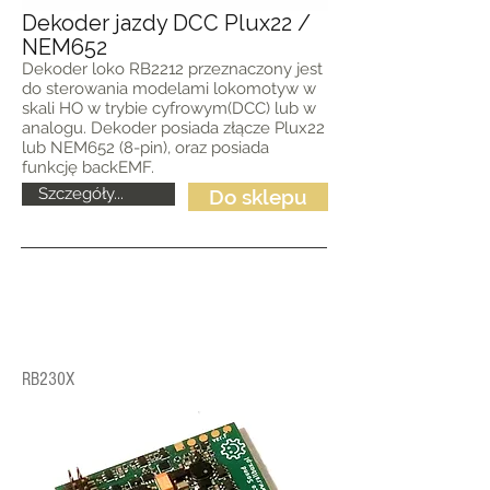
Dekoder jazdy DCC Plux22 /
NEM652
Dekoder loko RB2212 przeznaczony jest
do sterowania modelami lokomotyw w
skali HO w trybie cyfrowym(DCC) lub w
analogu. Dekoder posiada złącze Plux22
lub NEM652 (8-pin), oraz posiada
funkcję backEMF.
Szczegóły...
Do sklepu
RB230X