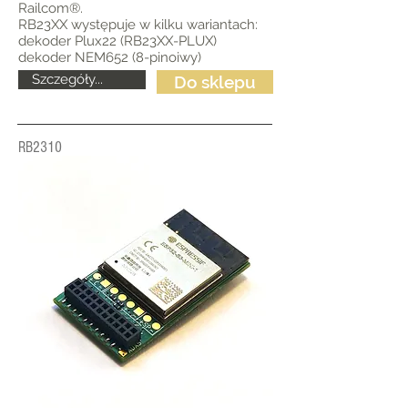
Railcom®.
RB23XX występuje w kilku wariantach:
dekoder Plux22 (RB23XX-PLUX)
dekoder NEM652 (8-pinoiwy)
Szczegóły...
Do sklepu
RB2310