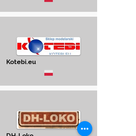
Kotebi.eu
DH-Loko