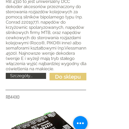
RB 4310 to jest uniwersalny DCC
dekoder akcesoriów przeznaczony do
sterowania rozjazdów kolejowych za
pomocą silników bipolarnego typu (np.
Conrad
2201977)
, napędów do
krzyżownic spolaryzowanych, napędów
silnikowych firmy MTB, oraz napędów
cewkowych do sterowania rozjazdami
kolejowymi (Roco®, PIKO®i inne) albo
semaforami kształtowymi (np.Viessmann
4500). Najnowsze wersje dekodera
(wersje E i wyżej) mają tryb stałego
włączenia wyjść najbardziej wygodny dla
oświetlenia na makiecie.
Szczegóły...
Do sklepu
RB44X0