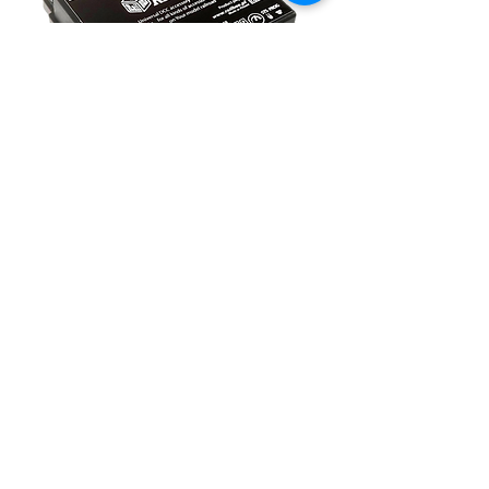
Dekoder akcesoriów DCC
RB 44X0 jest uniwersalnym DCC
dekoderem akcesoriów, który może
pracować w trzech następujących
trybach: tryb sterowania zwrotnicami
(napędy silnikowe firmy MTB oraz
napędy cewkowe), tryb sterowania
różnymi rodzajami semaforów, i tryb
sterowania ośwetleniem LED i serwami
modelarskimi.
Szczegóły...
Do sklepu