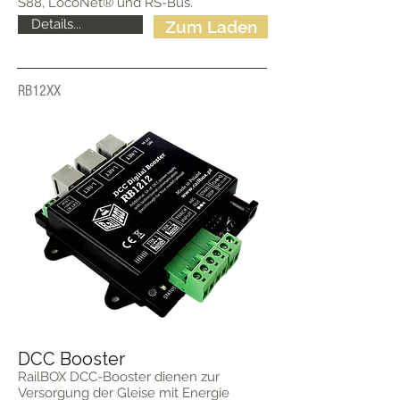
S88, LocoNet® und RS-Bus.
Details...
Zum Laden
RB12XX
DCC Booster
RailBOX DCC-Booster dienen zur
Versorgung der Gleise mit Energie