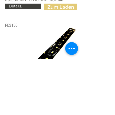
Railcom®- und DCCA-Protokolle.
Details...
Zum Laden
RB2130
Y-Typ LED-Leiste mit DCC
Decoder
RB 2130 ist eine universelle LED-