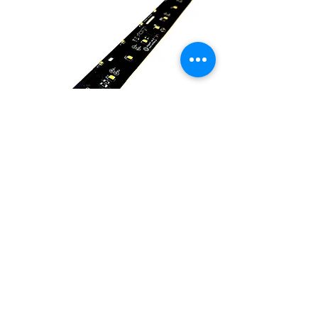
Y-Typ LED-Leiste mit DCC
Decoder
RB 2130 ist eine universelle LED-
Beleuchtungsleiste mit DCC-Decoder
für Waggons des Typs „Y“ (110A, 111A,
112A) der Hersteller Roco®, PIKO®,
ROBO®. Die Leiste funktioniert im DCC-
und Analogbetrieb und ermöglicht die
getrennte Beleuchtung von
Einstiegsbereichen, Toiletten, Abteilen
und Gängen. Der Decoder unterstützt