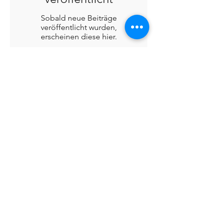
Sobald neue Beiträge
veröffentlicht wurden,
erscheinen diese hier.
Blog: Neueste Nachrichten
Haben Sie Fragen? Oder ist Ihnen
ein Fehler aufgefallen, schreiben
Sie uns unbedingt.
Wir versuchen, die meisten
Nachrichten innerhalb von 24
Stunden zu beantworten.
Kontaktieren Sie uns!
railboxpl@gmail.com