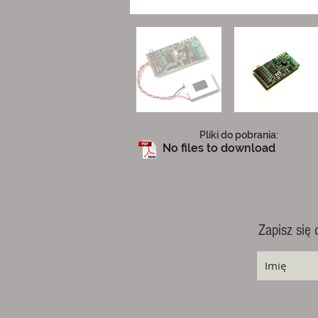
Pliki do pobrania:
No files to download
Zapisz się 