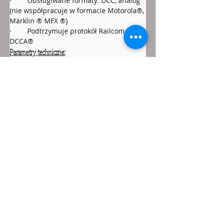
·        Obsługiwane formaty: DCC, analog 
(nie współpracuje w formacie Motorola®, 
Märklin ® MFX ®)
·        Podtrzymuje protokół Railcom i 
DCCA®
Parametry techniczne:
·        Wymiary płytki – 14,5 x 277mm 
(góra), 11 x 153mm (dół).
·        Zasilanie - 7 - 20 V AC/DC lub DCC.
·        
Pobór prądu stały - 25 mA
Do sklepu
Zapisz się do newslettera