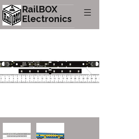
RailBOX
Electronics