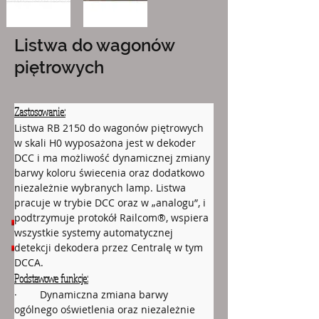
Listwa do wagonów
piętrowych
Zastosowanie:
Listwa RB 2150 do wagonów piętrowych 
w skali H0 wyposażona jest w dekoder 
DCC i ma możliwość dynamicznej zmiany 
barwy koloru świecenia oraz dodatkowo 
niezależnie wybranych lamp. Listwa 
pracuje w trybie DCC oraz w „analogu”, i 
Pliki do pobrania:
podtrzymuje protokół Railcom®, wspiera 
RB_2150_PL_27_02_2026.pdf
wszystkie systemy automatycznej 
detekcji dekodera przez Centralę w tym 
RB_2150_EN_27_02_2026.pdf
DCCA.
Podstawowe funkcje:
·        Dynamiczna zmiana barwy 
ogólnego oświetlenia oraz niezależnie 