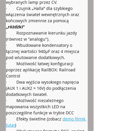
wybranych lamp przez CV.
·        
Czujnik „Halla” dla szybkiego 
włączenia świateł wewnętrznych oraz 
końcowych zmiennie za pomocą 
„różdżki” 
·        Rozpoznawanie kierunku jazdy 
(również w "analogu").
·        Wbudowane kondensatory o 
łącznej wartości 940µF oraz 4 miejsca 
pod wlutowanie dodatkowych.
·        Możliwość łatwej konfiguracji 
poprzez aplikację RailBOX: Railroad 
Control 
·        Dwa wyjścia wysokiego napięcia 
(AUX 1 i AUX2 ≈ 16V) do podłączenia 
dodatkowych świateł.
·        Możliwość niezależnego 
mapowania wszystkich LED na 
poszczególne funkcje w trybie DCC
·        Efekty świetlne (zobacz 
demo filmik 
tutaj
)