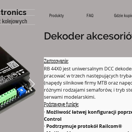
tronics
Produkty
FAQ
Gdzie kupi
t kolejowych
Dekoder akcesori
Zastosowanie:
RB 44X0 jest uniwersalnym DCC dekode
pracować w trzech następujących trybac
(napędy silnikowe firmy MTB oraz napęd
różnymi rodzajami semaforów, i tryb st
serwami modelarskimi.
Podstawowe funkcje:
· 
Możliwość łatwej konfiguracji poprze
Control
· 
Podtrzymuje protokół Railcom®