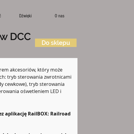
ć
Dźwięki
O nas
ów DCC
Do sklepu
rem akcesoriów, który może 
h: tryb sterowania zwrotnicami 
y cewkowe), tryb sterowania 
erowania ośwetleniem LED i 
z aplikację RailBOX: Railroad 