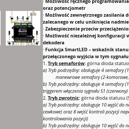
· 
Możliwość ręcznego programowania 
oraz potencjometr
· 
Możliwość zewnętrznego zasilania d
zalecanego w celu uniknięcia nadmie
· 
Zabezpieczenie przeciw przeciążeni
· 
Możliwość niezależnej konfiguracji 
dekodera
· 
Funkcja SmartLED – wskaźnik stanu,
przełączonego wyjścia w tym sygnał
1. 
Tryb semaforów
: górna dioda status
a)
Tryb podrzędny: obsługuje 4 semafory (
           manewrowe semafory (2-komorowe,
b)
Tryb podrzędny: obsługuje 4 semafory (
triggerem włączenia sygnału S1 (czerwony)
2. 
Tryb zwrotnic
: górna dioda statusu (
a)
Tryb podrzędny: obsługuje 10 wyjść do 
cewkowe) oraz 8 wejść kontroli pozycji na
kontrolowania pozycji)
b)
Tryb podrzędny: obsługuje 10 wyjść do 