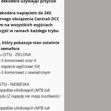
dekodera używając przycisk 
ekodera napięciem do 24V, 
rnego obciążenia Centrali DCC
om na wszystkich wyjściach
wyjść w ramach każdego trybu 
 który pokazuje stan ostatnie 
u semafora
u (STS) - ZIELONA
1-5 komorowe) oraz 4 
 napięcie wyjściowe 5V)
1-5 komorowe) z zewnętrznym 
STS) - NIEBIESKA
napędów silnikowych (MTB lub 
pędu (2 napędy nie mają możliwości 
napędów silnikowych (MTB lub 