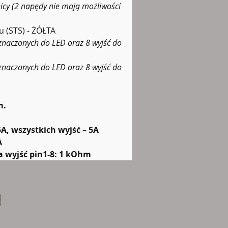
icy (2 napędy nie mają możliwości 
u (STS) - ŻÓŁTA
znaczonych do LED oraz 8 wyjść do 
znaczonych do LED oraz 8 wyjść do 
m.
5A, wszystkich wyjść – 5A
A
 wyjść pin1-8: 1 kOhm