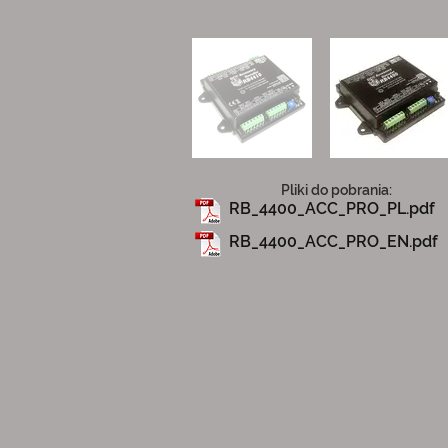
Pliki do pobrania:
RB_4400_ACC_PRO_PL.pdf
RB_4400_ACC_PRO_EN.pdf