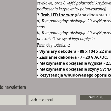
cewkowe) oraz 8 wyjść polarności krzyżown
podłączenia krzyżownicy polaryzowanej)
3. 
Tryb LED i serwo
: górna dioda status
a)
Tryb podrzędny: obsługuje 20 wyjść prze
serw
b)
Tryb podrzędny: obsługuje 20 wyjść prze
przekaźników wysokiego napięcia
Parametry techniczne:
• Wymiary dekodera - 88 x 104 x 22 m
• Zasilanie dekodera - 7 - 20 V AC/DC.
• Maksymalne obciążenie wyjścia - 2,
• Maksymalne obciążenie szyny 5V: 1
• Rezystancja wbudowanego opornika
do newslettera
ZAPISZ SIĘ