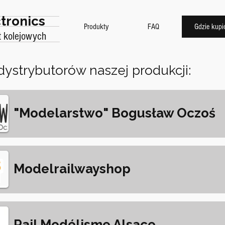
tronics
Produkty
FAQ
Gdzie kupi
t kolejowych
 dystrybutorów naszej produkcji:
"Modelarstwo" Bogusław Oczoś
Modelrailwayshop
Rail Modélisme Alsace