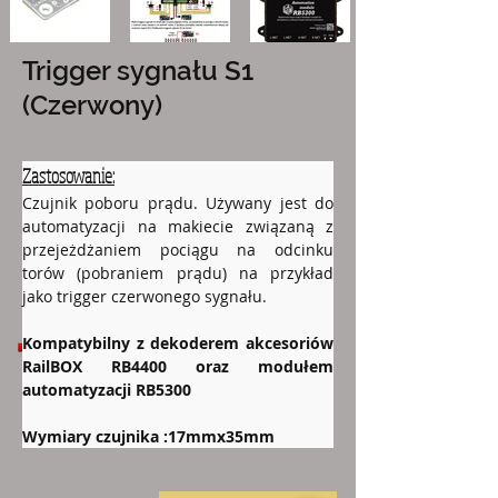
Trigger sygnału S1
(Czerwony)
Zastosowanie:
Czujnik poboru prądu. Używany jest do 
automatyzacji na makiecie związaną z 
przejeżdżaniem pociągu na odcinku 
torów (pobraniem prądu) na przykład 
jako trigger czerwonego sygnału.
Pliki do pobrania:
Kompatybilny z dekoderem akcesoriów 
No files to download
RailBOX RB4400 oraz modułem 
automatyzacji RB5300
Wymiary czujnika :17mmx35mm