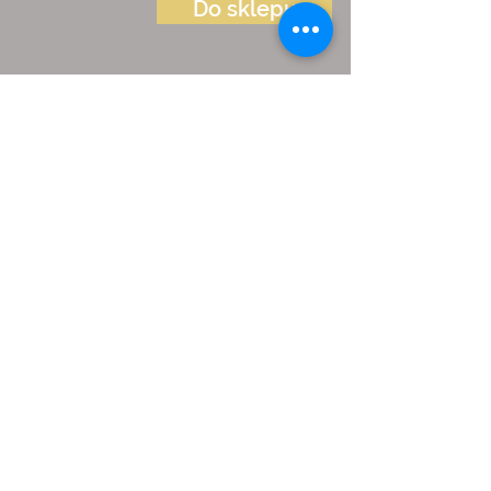
Do sklepu
Zapisz się do newslettera
ZAPISZ SIĘ
Polityka prywatności
Gwarancja i serwis
©
2018-2026
by RailBOX
Electronics.