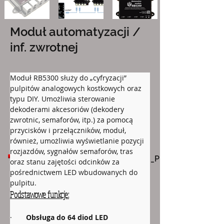
Moduł automatyzacji /
inf. zwrotnej
Moduł RB5300 służy do „cyfryzacji” 
pulpitów analogowych kostkowych oraz 
typu DIY. Umożliwia sterowanie 
dekoderami akcesoriów (dekodery 
zwrotnic, semaforów, itp.) za pomocą 
przycisków i przełączników, moduł, 
również, umożliwia wyświetlanie pozycji 
Pliki do pobrania:
rozjazdów, sygnałów semaforów, tras 
RB_5300_Moduł_automatyzacji_PL.pdf
oraz stanu zajętości odcinków za 
pośrednictwem LED wbudowanych do 
pulpitu.
Podstawowe funkcje:
·       
Obsługa do 64 diod LED