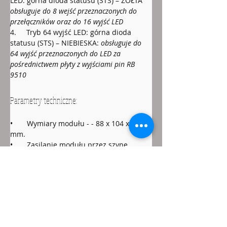
LED: górna dioda statusu (STS) – ŻÓŁTA 
obsługuje do 8 wejść przeznaczonych do 
przełączników oraz do 16 wyjść LED
4.     Tryb 64 wyjść LED: górna dioda 
statusu (STS) – NIEBIESKA: 
obsługuje do 
64 wyjść przeznaczonych do LED za 
pośrednictwem płyty z wyjściami pin RB 
9510
Parametry techniczne:
•       Wymiary modułu - - 88 x 104 x 22 
mm.
•       Zasilanie modułu przez szynę 
XpressNet lub LocoNet.
•       Wyjścia LED mają dedykowany 
układ sterowania, nie potrzebny jest 
zewnętrzny opornik
•       Pobór prądu modułu: 25mA
•       Maksymalne obciążenie 
zewnętrznej szyny 5V: 50mA