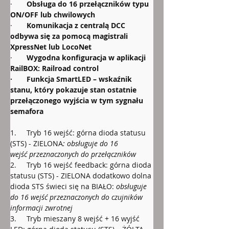
·       
Obsługa do 16 przełączników typu 
ON/OFF lub chwilowych
·       
Komunikacja z centralą DCC 
odbywa się za pomocą magistrali 
XpressNet lub LocoNet
·       
Wygodna konfiguracja w aplikacji 
RailBOX: Railroad control
·       Funkcja SmartLED – wskaźnik 
stanu, który pokazuje stan ostatnie 
przełączonego wyjścia w tym sygnału 
semafora
1.     Tryb 16 wejść: górna dioda statusu 
(STS) - ZIELONA
: obsługuje do 16 
wejść przeznaczonych do przełączników
2.     Tryb 16 wejść feedback: górna dioda 
statusu (STS) - ZIELONA
dodatkowo dolna 
dioda STS świeci się na BIAŁO: 
obsługuje 
do 16 wejść przeznaczonych do czujników 
informacji zwrotnej
3.     Tryb mieszany 8 wejść + 16 wyjść 