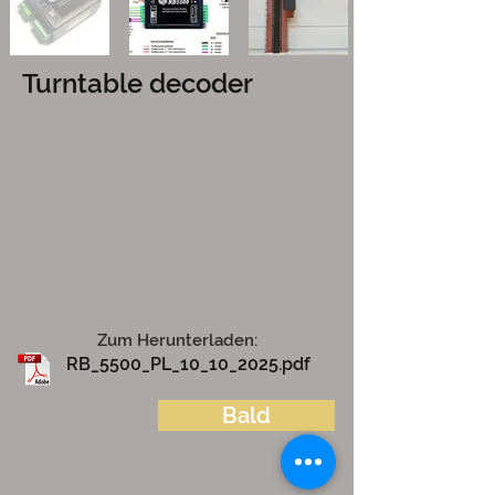
Turntable decoder
Zum Herunterladen:
RB_5500_PL_10_10_2025.pdf
Bald