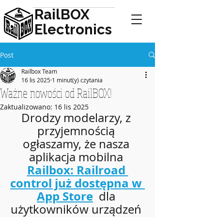
RailBOX
Electronics
Post
Railbox Team
16 lis 2025
1 minut(y) czytania
Ważne nowości od RailBOX!
Zaktualizowano:
16 lis 2025
Drodzy modelarzy, z 
przyjemnością 
ogłaszamy, że nasza 
aplikacja mobilna 
Railbox: Railroad 
control już dostępna w 
App Store
  dla 
użytkowników urządzeń 