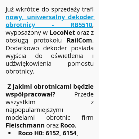
Już wkrótce do sprzedaży trafi 
nowy, uniwersalny dekoder 
obrotnicy - RB5510
, 
wyposażony w 
LocoNet 
oraz z 
obsługą protokołu 
RailCom
.  
Dodatkowo dekoder posiada 
wyjścia do oświetlenia i 
udźwiękowienia pomostu 
obrotnicy. 
Z jakimi obrotnicami będzie 
współpracował? 
Przede 
wszystkim z 
najpopularniejszymi 
modelami obrotnic firm 
Fleischmann
 oraz 
Roco.
Roco H0: 6152, 6154, 