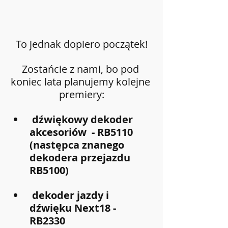
To jednak dopiero początek!
Zostańcie z nami, bo pod 
koniec lata planujemy kolejne 
premiery:
 dźwiękowy dekoder 
akcesoriów  - RB5110  
(następca znanego 
dekodera przejazdu 
RB5100)
 dekoder jazdy i 
dźwięku Next18 - 
RB2330