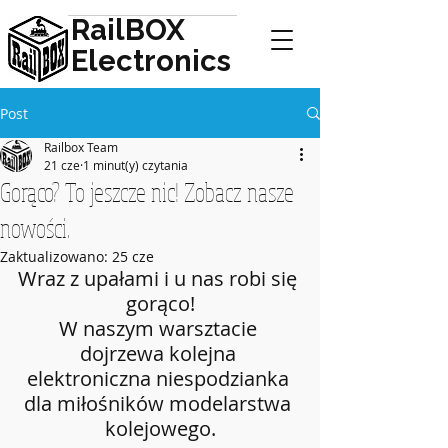
RailBOX
Electronics
Post
Railbox Team
21 cze
1 minut(y) czytania
Gorąco? To jeszcze nic! Zobacz nasze
nowości.
Zaktualizowano:
25 cze
Wraz z upałami i u nas robi się 
gorąco!
W naszym warsztacie 
dojrzewa kolejna 
elektroniczna niespodzianka 
dla miłośników modelarstwa 
kolejowego.