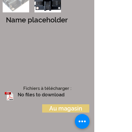
Name placeholder
Fichiers à télécharger :
No files to download
Au magasin