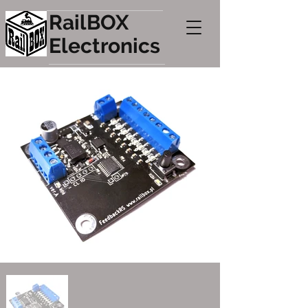
RailBOX
Electronics