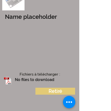
Name placeholder
Fichiers à télécharger :
No files to download
Retiré