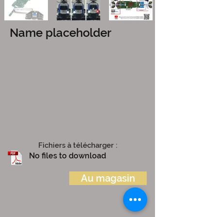
Name placeholder
Fichiers à télécharger :
No files to download
Au magasin